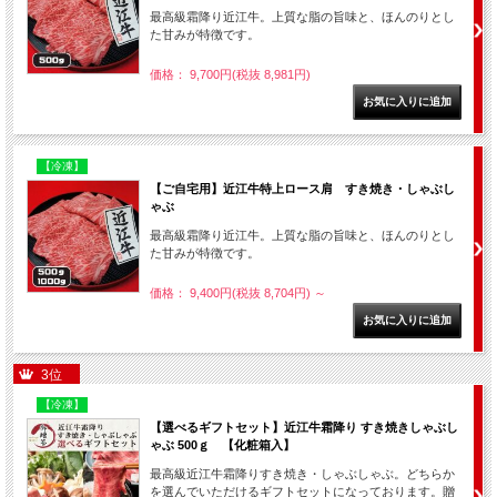
最高級霜降り近江牛。上質な脂の旨味と、ほんのりとし
た甘みが特徴です。
価格： 9,700円(税抜 8,981円)
【冷凍】
【ご自宅用】近江牛特上ロース肩 すき焼き・しゃぶし
ゃぶ
最高級霜降り近江牛。上質な脂の旨味と、ほんのりとし
た甘みが特徴です。
価格： 9,400円(税抜 8,704円)
～
3位
【冷凍】
【選べるギフトセット】近江牛霜降り すき焼きしゃぶし
ゃぶ 500ｇ 【化粧箱入】
最高級近江牛霜降りすき焼き・しゃぶしゃぶ。どちらか
を選んでいただけるギフトセットになっております。贈