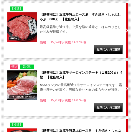
【冷凍】
【贈答用に】近江牛特上ロース肩 すき焼き・しゃぶし
ゃぶ 800ｇ 【化粧箱入】
最高級霜降り近江牛。上質な脂の旨味と、ほんのりとし
た甘みが特徴です。
価格： 15,520円(税抜 14,370円)
NEW
【冷凍】
【贈答用に】近江牛サーロインステーキ（１枚200ｇ） 4
枚 【化粧箱入】
A5A4ランクの最高級近江牛サーロインステーキです。霜
降り度合いが高く、芳醇な香りと肉の柔らかさが特徴。
価格： 15,200円(税抜 14,074円)
【冷凍】
【贈答用に】近江牛特選上ロース肩 すき焼き・しゃぶ