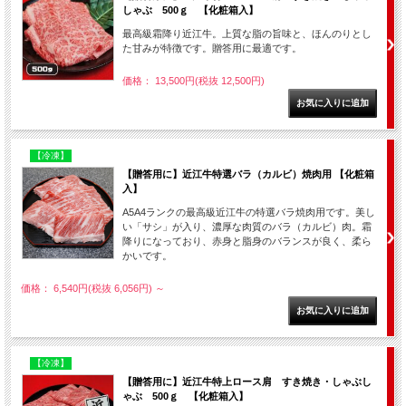
しゃぶ 500ｇ 【化粧箱入】
最高級霜降り近江牛。上質な脂の旨味と、ほんのりとし
た甘みが特徴です。贈答用に最適です。
価格： 13,500円(税抜 12,500円)
【冷凍】
【贈答用に】近江牛特選バラ（カルビ）焼肉用 【化粧箱
入】
A5A4ランクの最高級近江牛の特選バラ焼肉用です。美し
い「サシ」が入り、濃厚な肉質のバラ（カルビ）肉。霜
降りになっており、赤身と脂身のバランスが良く、柔ら
かいです。
価格： 6,540円(税抜 6,056円)
～
【冷凍】
【贈答用に】近江牛特上ロース肩 すき焼き・しゃぶし
ゃぶ 500ｇ 【化粧箱入】