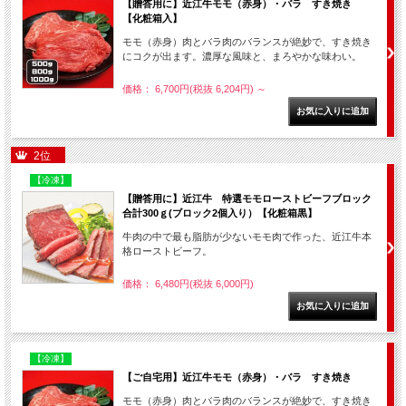
【贈答用に】近江牛モモ（赤身）・バラ すき焼き
【化粧箱入】
モモ（赤身）肉とバラ肉のバランスが絶妙で、すき焼き
にコクが出ます。濃厚な風味と、まろやかな味わい。
価格： 6,700円(税抜 6,204円)
～
2位
【冷凍】
【贈答用に】近江牛 特選モモローストビーフブロック
合計300ｇ(ブロック2個入り）【化粧箱黒】
牛肉の中で最も脂肪が少ないモモ肉で作った、近江牛本
格ローストビーフ。
価格： 6,480円(税抜 6,000円)
【冷凍】
【ご自宅用】近江牛モモ（赤身）・バラ すき焼き
モモ（赤身）肉とバラ肉のバランスが絶妙で、すき焼き