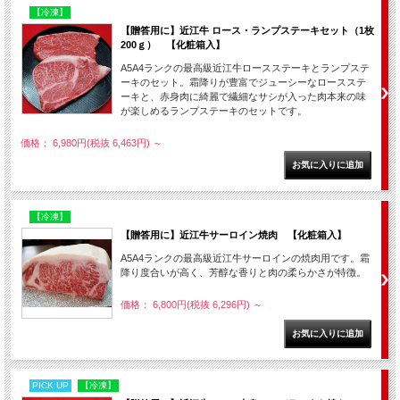
【冷凍】
【贈答用に】近江牛 ロース・ランプステーキセット（1枚
200ｇ） 【化粧箱入】
A5A4ランクの最高級近江牛ロースステーキとランプステ
ーキのセット。霜降りが豊富でジューシーなロースステ
ーキと、赤身肉に綺麗で繊細なサシが入った肉本来の味
が楽しめるランプステーキのセットです。
価格： 6,980円(税抜 6,463円)
～
【冷凍】
【贈答用に】近江牛サーロイン焼肉 【化粧箱入】
A5A4ランクの最高級近江牛サーロインの焼肉用です。霜
降り度合いが高く、芳醇な香りと肉の柔らかさが特徴。
価格： 6,800円(税抜 6,296円)
～
PICK UP
【冷凍】