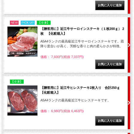
NEW
PICK UP
【冷凍】
【贈答用に】近江牛サーロインステーキ（１枚200ｇ） 2
枚 【化粧箱入】
A5A4ランクの最高級近江牛サーロインステーキです。霜
降り度合いが高く、芳醇な香りと肉の柔らかさが特徴。
価格： 7,600円(税抜 7,037円)
【冷凍】
【贈答用に】近江牛ヒレステーキ2枚入り 合計250ｇ
【化粧箱入】
A5A4ランクの最高級近江牛ヒレステーキです。
価格： 6,980円(税抜 6,463円)