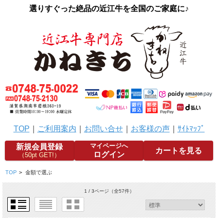
選りすぐった絶品の近江牛を全国のご家庭に♪
TOP
｜
ご利用案内
｜
お問い合せ
｜
お客様の声
｜
ｻｲﾄﾏｯﾌﾟ
マイページへ
新規会員登録
カートを見る
ログイン
（50pt GET!）
TOP
>
金額で選ぶ
1 / 3ページ
（全57件）