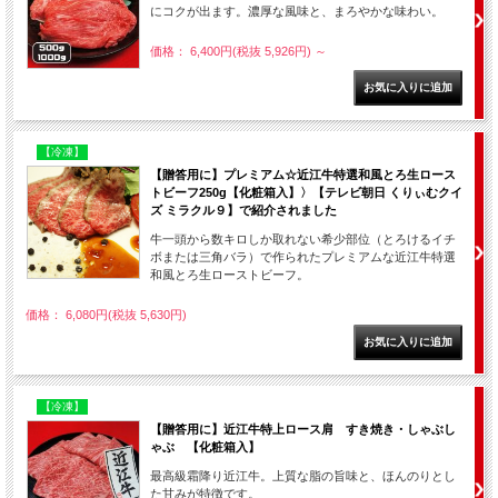
にコクが出ます。濃厚な風味と、まろやかな味わい。
価格： 6,400円(税抜 5,926円)
～
【冷凍】
【贈答用に】プレミアム☆近江牛特選和風とろ生ロース
トビーフ250g【化粧箱入】〉【テレビ朝日 くりぃむクイ
ズ ミラクル９】で紹介されました
牛一頭から数キロしか取れない希少部位（とろけるイチ
ボまたは三角バラ）で作られたプレミアムな近江牛特選
和風とろ生ローストビーフ。
価格： 6,080円(税抜 5,630円)
【冷凍】
【贈答用に】近江牛特上ロース肩 すき焼き・しゃぶし
ゃぶ 【化粧箱入】
最高級霜降り近江牛。上質な脂の旨味と、ほんのりとし
た甘みが特徴です。