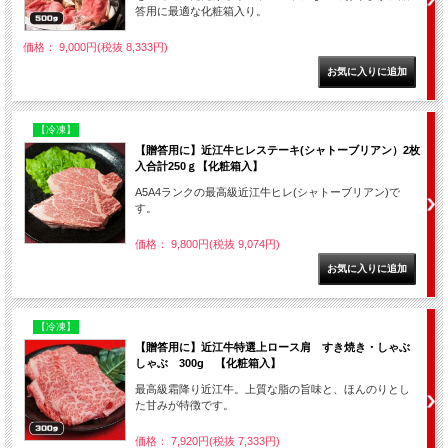
答用に最適な化粧箱入り。
価格： 9,000円(税抜 8,333円)
【冷凍】
【贈答用に】近江牛ヒレステーキ(シャトーブリアン）2枚
入合計250ｇ【化粧箱入】
A5A4ランクの最高級近江牛ヒレ(シャトーブリアン)で
す。
価格： 9,800円(税抜 9,074円)
【冷凍】
【贈答用に】近江牛特選上ロース肩 すき焼き・しゃぶ
しゃぶ 300g 【化粧箱入】
最高級霜降り近江牛。上質な脂の旨味と、ほんのりとし
た甘みが特徴です。
価格： 7,920円(税抜 7,333円)