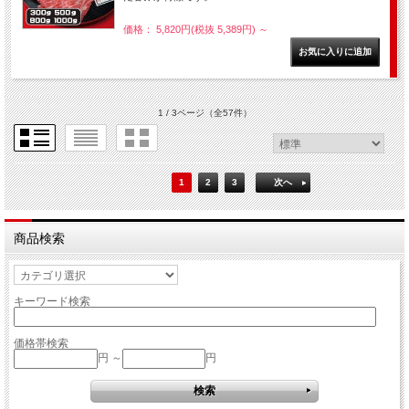
価格： 5,820円(税抜 5,389円)
～
1 / 3ページ
（全57件）
1
2
3
次へ
商品検索
キーワード検索
価格帯検索
円 ～
円