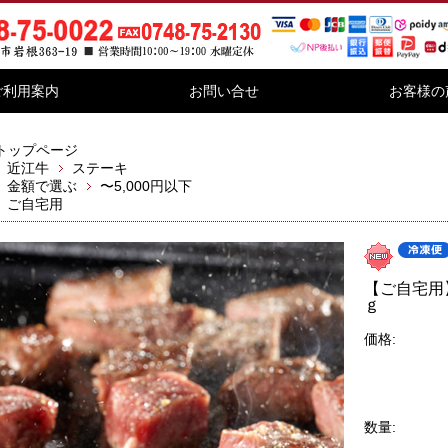
ご利用案内
お問い合せ
お客様の
トップページ
近江牛
ステーキ
金額で選ぶ
〜5,000円以下
ご自宅用
【ご自宅用
ｇ
価格:
数量: