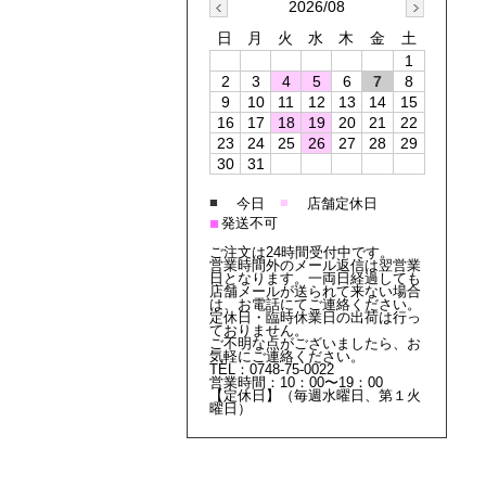
2026/08
日
月
火
水
木
金
土
1
2
3
4
5
6
7
8
9
10
11
12
13
14
15
16
17
18
19
20
21
22
23
24
25
26
27
28
29
30
31
■
■
今日
店舗定休日
■
発送不可
ご注文は24時間受付中です。
営業時間外のメール返信は翌営業
日となります。一両日経過しても
店舗メールが送られて来ない場合
は、お電話にてご連絡ください。
定休日・臨時休業日の出荷は行っ
ておりません。
ご不明な点がございましたら、お
気軽にご連絡ください。
TEL：0748-75-0022
営業時間：10：00〜19：00
【定休日】（毎週水曜日、第１火
曜日）