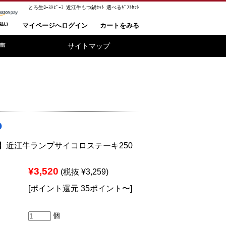
とろ生ﾛｰｽﾄﾋﾞｰﾌ
近江牛もつ鍋ｾｯﾄ
選べるｷﾞﾌﾄｾｯﾄ
マイページへログイン
カートをみる
声
サイトマップ
】近江牛ランプサイコロステーキ250
¥3,520
(税抜 ¥3,259)
[ポイント還元 35ポイント〜]
個