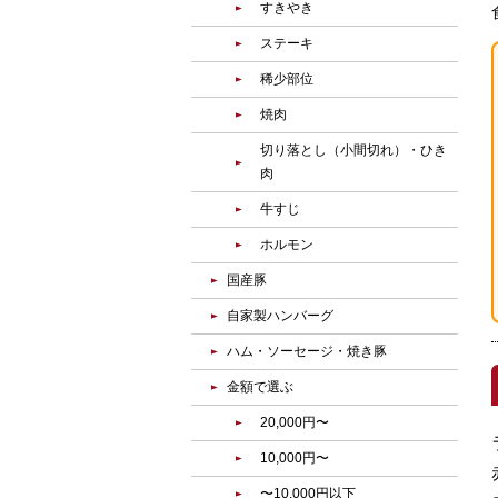
すきやき
ステーキ
稀少部位
焼肉
切り落とし（小間切れ）・ひき
肉
牛すじ
ホルモン
国産豚
自家製ハンバーグ
ハム・ソーセージ・焼き豚
金額で選ぶ
20,000円〜
10,000円〜
〜10,000円以下