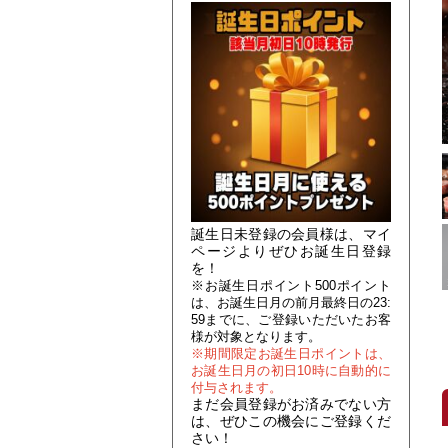
誕生日未登録の会員様は、マイ
ページよりぜひお誕生日登録
を！
※お誕生日ポイント500ポイント
は、お誕生日月の前月最終日の23:
59までに、ご登録いただいたお客
様が対象となります。
※期間限定お誕生日ポイントは、
お誕生日月の初日10時に自動的に
付与されます。
まだ会員登録がお済みでない方
は、ぜひこの機会にご登録くだ
さい！