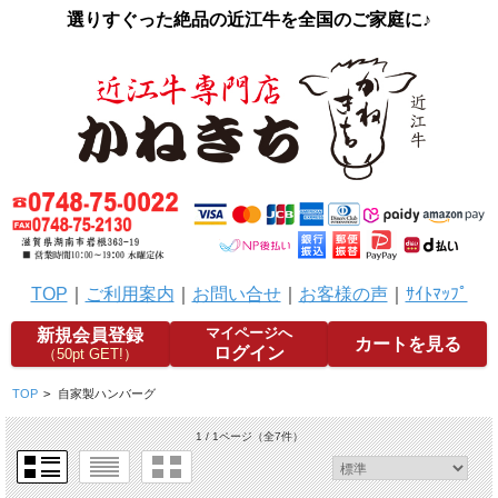
選りすぐった絶品の近江牛を全国のご家庭に♪
TOP
｜
ご利用案内
｜
お問い合せ
｜
お客様の声
｜
ｻｲﾄﾏｯﾌﾟ
マイページへ
新規会員登録
カートを見る
ログイン
（50pt GET!）
TOP
>
自家製ハンバーグ
1 / 1ページ
（全7件）