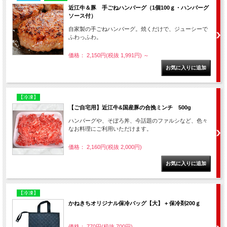
近江牛＆豚 手ごねハンバーグ（1個100ｇ・ハンバーグ
ソース付）
自家製の手ごねハンバーグ。焼くだけで、ジューシーで
ふわっふわ。
価格： 2,150円(税抜 1,991円)
～
【冷凍】
【ご自宅用】近江牛&国産豚の合挽ミンチ 500g
ハンバーグや、そぼろ丼、今話題のファルシなど、色々
なお料理にご利用いただけます。
価格： 2,160円(税抜 2,000円)
【冷凍】
かねきちオリジナル保冷バッグ【大】 + 保冷剤200ｇ
価格： 770円(税抜 700円)