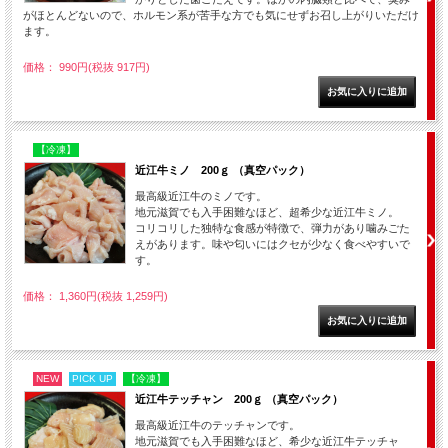
がほとんどないので、ホルモン系が苦手な方でも気にせずお召し上がりいただけ
ます。
価格： 990円(税抜 917円)
【冷凍】
近江牛ミノ 200ｇ （真空パック）
最高級近江牛のミノです。
地元滋賀でも入手困難なほど、超希少な近江牛ミノ。
コリコリした独特な食感が特徴で、弾力があり噛みごた
えがあります。味や匂いにはクセが少なく食べやすいで
す。
価格： 1,360円(税抜 1,259円)
NEW
PICK UP
【冷凍】
近江牛テッチャン 200ｇ （真空パック）
最高級近江牛のテッチャンです。
地元滋賀でも入手困難なほど、希少な近江牛テッチャ