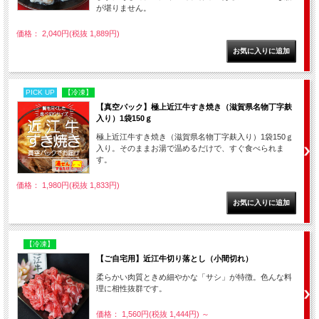
が堪りません。
価格： 2,040円(税抜 1,889円)
PICK UP
【冷凍】
【真空パック】極上近江牛すき焼き（滋賀県名物丁字麸
入り）1袋150ｇ
極上近江牛すき焼き（滋賀県名物丁字麸入り）1袋150ｇ
入り。そのままお湯で温めるだけで、すぐ食べられま
す。
価格： 1,980円(税抜 1,833円)
【冷凍】
【ご自宅用】近江牛切り落とし（小間切れ）
柔らかい肉質ときめ細やかな「サシ」が特徴。色んな料
理に相性抜群です。
価格： 1,560円(税抜 1,444円)
～