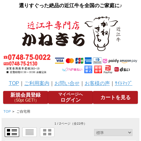
選りすぐった絶品の近江牛を全国のご家庭に♪
TOP
｜
ご利用案内
｜
お問い合せ
｜
お客様の声
｜
ｻｲﾄﾏｯﾌﾟ
マイページへ
新規会員登録
カートを見る
ログイン
（50pt GET!）
TOP
>
ご自宅用
1 / 2ページ
（全22件）