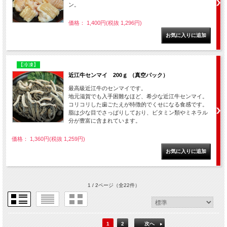
ン。
価格： 1,400円(税抜 1,296円)
【冷凍】
近江牛センマイ 200ｇ （真空パック）
最高級近江牛のセンマイです。
地元滋賀でも入手困難なほど、希少な近江牛センマイ。
コリコリした歯ごたえが特徴的でくせになる食感です。
脂は少な目でさっぱりしており、ビタミン類やミネラル
分が豊富に含まれています。
価格： 1,360円(税抜 1,259円)
1 / 2ページ
（全22件）
1
2
次へ