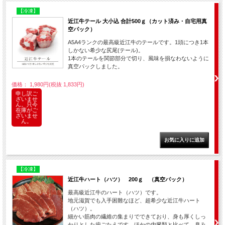
【冷凍】
近江牛テール 大小込 合計500ｇ（カット済み・自宅用真
空パック）
A5A4ランクの最高級近江牛のテールです。1頭につき1本
しかない希少な尻尾(テール)。
1本のテールを関節部分で切り、風味を損なわないように
真空パックしました。
価格： 1,980円(税抜 1,833円)
申し訳ご
ざいませ
ん。只今
在庫がご
ざいませ
ん。
【冷凍】
近江牛ハート（ハツ） 200ｇ （真空パック）
最高級近江牛のハート（ハツ）です。
地元滋賀でも入手困難なほど、超希少な近江牛ハート
（ハツ）。
細かい筋肉の繊維の集まりでできており、身も厚くしっ
かりとした歯ごたえです。ほかの内臓類と比べて、臭み