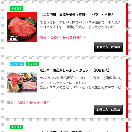
【冷凍】
【ご自宅用】近江牛モモ（赤身）・バラ すき焼き
モモ（赤身）肉とバラ肉のバランスが絶妙で、すき焼き
にコクが出ます。濃厚な風味と、まろやかな味わい。
価格： 6,400円(税抜 5,926円)
～
PICK UP
【冷凍】
近江牛・国産豚しゃぶしゃぶセット【化粧箱入】
A5A4ランクの最高級近江牛のモモ（赤身）と国産豚のし
ゃぶしゃぶをセットにしました。
当店オススメのこだわり胡麻だれと京生ぽん酢をプレゼ
ント！
価格： 4,800円(税抜 4,444円)
～
【冷凍】