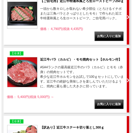
【ご自宅用】近江牛特選和風とろ生ローストビーフ250ｇ
一頭から数キロしか取れない希少部位（とろけるイチボ
または三角バラとさっぱりとしたモモ）で作られた近江
牛特選和風とろ生ローストビーフ。ご自宅用パック。
価格： 4,790円(税抜 4,435円)
【冷凍】
近江牛バラ（カルビ）・モモ焼肉セット【ホルモン付】
A5A4ランクの最高級近江牛のバラ（カルビ）とモモ（赤
身）の焼肉セットです。
希少な近江牛ホルモンをお試しで100ｇセットにしていま
す。近江牛の絶妙な美味しさを楽しんでいただけるよう
に、焼肉に最も適した大きさに切っています。
価格： 5,400円(税抜 5,000円)
～
【冷凍】
【訳あり】近江牛ステーキ切り落とし300ｇ