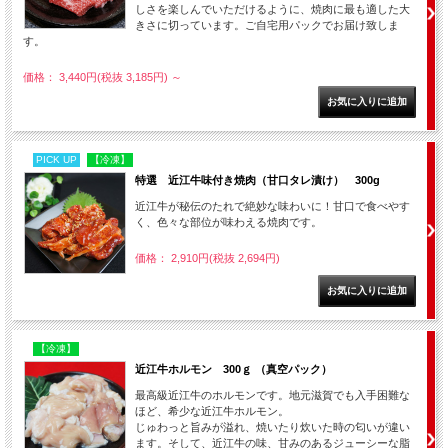
しさを楽しんでいただけるように、焼肉に最も適した大
きさに切っています。ご自宅用パックでお届け致しま
す。
価格： 3,440円(税抜 3,185円)
～
PICK UP
【冷凍】
特選 近江牛味付き焼肉（甘口タレ漬け） 300g
近江牛が秘伝のたれで絶妙な味わいに！甘口で食べやす
く、色々な部位が味わえる焼肉です。
価格： 2,910円(税抜 2,694円)
【冷凍】
近江牛ホルモン 300ｇ （真空パック）
最高級近江牛のホルモンです。地元滋賀でも入手困難な
ほど、希少な近江牛ホルモン。
じゅわっと旨みが溢れ、焼いたり炊いた時の匂いが違い
ます。そして、近江牛の味、甘みのあるジューシーな脂