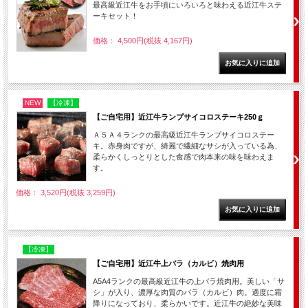
最高級近江牛をお手頃にいろいろと味わえる近江牛ステ
ーキセット！
価格： 4,500円(税抜 4,167円)
NEW
【冷凍】
【ご自宅用】近江牛ランプサイコロステーキ250ｇ
Ａ５Ａ４ランクの最高級近江牛ランプサイコロステー
キ。赤身肉ですが、綺麗で繊細なサシが入っている為、
柔らかくしっとりとした食感で肉本来の味を味わえま
す。
価格： 3,520円(税抜 3,259円)
【冷凍】
【ご自宅用】近江牛上バラ（カルビ）焼肉用
A5A4ランクの最高級近江牛の上バラ焼肉用。美しい「サ
シ」が入り、濃厚な肉質のバラ（カルビ）肉。適度に霜
降りになっており、柔らかいです。近江牛の絶妙な美味