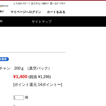
とろ生ﾛｰｽﾄﾋﾞｰﾌ
近江牛もつ鍋ｾｯﾄ
選べるｷﾞﾌﾄｾｯﾄ
マイページへログイン
カートをみる
声
サイトマップ
チャン 200ｇ （真空パック）
¥1,400
(税抜 ¥1,296)
[ポイント還元 14ポイント〜]
個
○