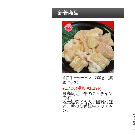
新着商品
近江牛テッチャン 200ｇ （真
空パック）
¥1,400
(税抜 ¥1,296)
最高級近江牛のテッチャン
です。
地元滋賀でも入手困難なほ
ど、希少な近江牛テッチャ
ン。