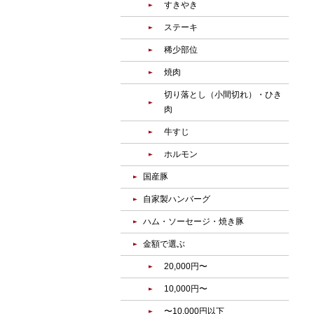
すきやき
ステーキ
稀少部位
焼肉
切り落とし（小間切れ）・ひき
肉
牛すじ
ホルモン
国産豚
自家製ハンバーグ
ハム・ソーセージ・焼き豚
金額で選ぶ
20,000円〜
10,000円〜
〜10,000円以下