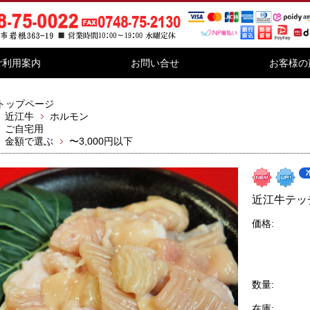
ご利用案内
お問い合せ
お客様の
トップページ
近江牛
ホルモン
ご自宅用
金額で選ぶ
〜3,000円以下
近江牛テッ
価格:
数量:
在庫: