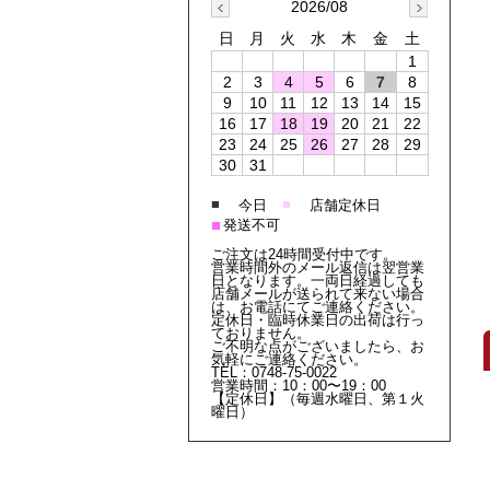
2026/08
日
月
火
水
木
金
土
1
2
3
4
5
6
7
8
9
10
11
12
13
14
15
16
17
18
19
20
21
22
23
24
25
26
27
28
29
30
31
■
■
今日
店舗定休日
■
発送不可
ご注文は24時間受付中です。
営業時間外のメール返信は翌営業
日となります。一両日経過しても
店舗メールが送られて来ない場合
は、お電話にてご連絡ください。
定休日・臨時休業日の出荷は行っ
ておりません。
ご不明な点がございましたら、お
気軽にご連絡ください。
TEL：0748-75-0022
営業時間：10：00〜19：00
【定休日】（毎週水曜日、第１火
曜日）