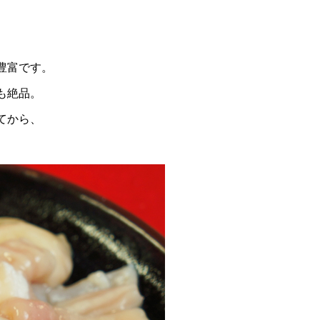
。
豊富です。
も絶品。
てから、