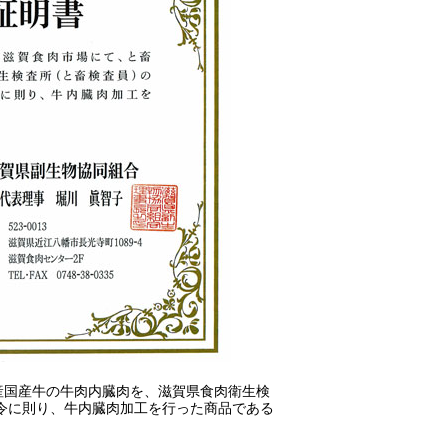
産国産牛の牛肉内臓肉を、滋賀県食肉衛生検
令に則り、牛内臓肉加工を行った商品である