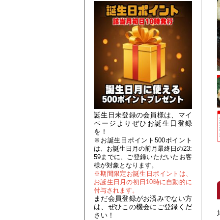
誕生日未登録の会員様は、マイ
ページよりぜひお誕生日登録
を！
※お誕生日ポイント500ポイント
は、お誕生日月の前月最終日の23:
59までに、ご登録いただいたお客
様が対象となります。
※期間限定お誕生日ポイントは、
お誕生日月の初日10時に自動的に
付与されます。
まだ会員登録がお済みでない方
は、ぜひこの機会にご登録くだ
さい！