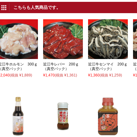
こちらも人気商品です。
近江牛ホルモン 300ｇ
近江牛レバー 200ｇ
近江牛センマイ 200ｇ
近
（真空パック）
（真空パック）
（真空パック）
（
¥2,040
(税抜 ¥1,889)
¥1,470
(税抜 ¥1,361)
¥1,360
(税抜 ¥1,259)
¥1