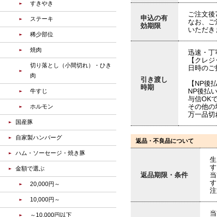
すきやき
ご注文後
申込の有
ステーキ
なお、ご
効期限
いただき
稀少部位
焼肉
迅速・丁
【クレジッ
切り落とし（小間切れ）・ひき
日時のご
肉
引き渡し
【NP後
時期
NP後払
牛すじ
与信OK
その他の
ホルモン
万一品切
国産豚
自家製ハンバーグ
返品・不良品について
ハム・ソーセージ・焼き豚
生
す
金額で選ぶ
返品期限・条件
当
す
20,000円～
注
10,000円～
当
～10,000円以下