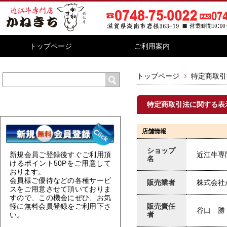
トップページ
ご利用案内
トップページ
特定商取引
特定商取引法に関する表
店舗情報
ショップ
近江牛専
新規会員ご登録後すぐご利用頂
名
けるポイント
50P
をご用意して
おります。
会員様ご優待などの各種サービ
販売業者
株式会社
スをご用意させて頂いておりま
すので、この機会にぜひ、お気
販売責任
軽に無料会員登録をご利用下さ
谷口 勝
者
い。