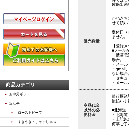
確保出来
_______
かねきち
せて頂い
定休日（
ません。
販売数量
【登録メ
■メール
・携帯電
場合。
・メール
・gmai
ない場合
・セキュ
・メール
商品カテゴリ
お中元ギフト
銀行振込
後払い手
近江牛
商品代金
以外の必
■北海道
ローストビーフ
要料金
・北海道 
・上記以外
すきやき・しゃぶしゃぶ
何卒ご了