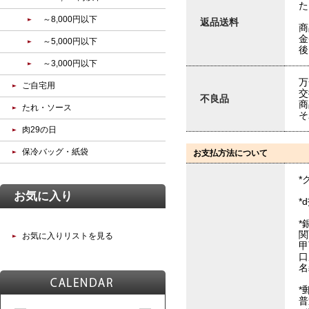
た
～8,000円以下
返品送料
商
金
～5,000円以下
後
～3,000円以下
万
ご自宅用
交
不良品
商
たれ・ソース
そ
肉29の日
保冷バッグ・紙袋
お支払方法について
*
お気に入り
*
*
関
お気に入りリストを見る
甲
口
名
*
普