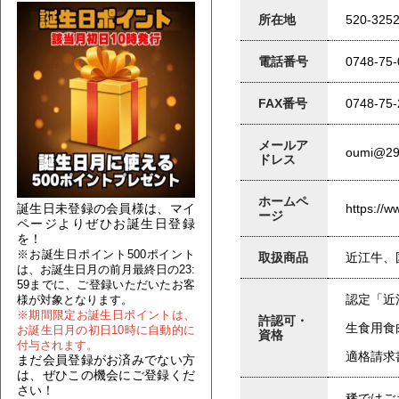
所在地
520-32
電話番号
0748-75-
FAX番号
0748-75-
メールア
oumi@29-
ドレス
ホームペ
https://w
誕生日未登録の会員様は、マイ
ージ
ページよりぜひお誕生日登録
を！
※お誕生日ポイント500ポイント
取扱商品
近江牛、
は、お誕生日月の前月最終日の23:
59までに、ご登録いただいたお客
認定「近
様が対象となります。
※期間限定お誕生日ポイントは、
許認可・
生食用食
お誕生日月の初日10時に自動的に
資格
付与されます。
適格請求書
まだ会員登録がお済みでない方
は、ぜひこの機会にご登録くだ
さい！
稀ではご