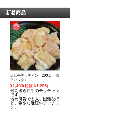
新着商品
近江牛テッチャン 200ｇ （真
空パック）
¥1,400
(税抜 ¥1,296)
最高級近江牛のテッチャン
です。
地元滋賀でも入手困難なほ
ど、希少な近江牛テッチャ
ン。