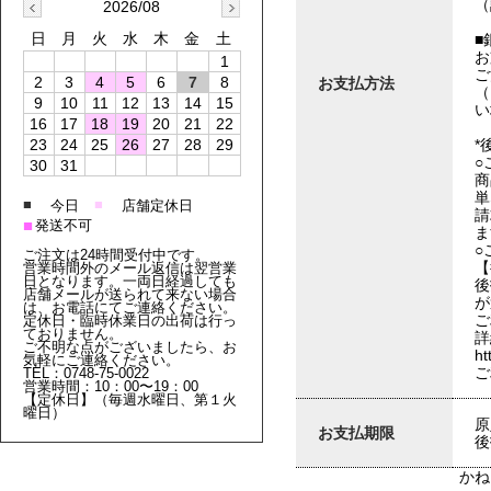
（
2026/08
日
月
火
水
木
金
土
■
お
1
ご
2
3
4
5
6
7
8
お支払方法
（
9
10
11
12
13
14
15
い
16
17
18
19
20
21
22
*
23
24
25
26
27
28
29
○
30
31
商
単
■
■
今日
店舗定休日
請
■
発送不可
ま
○
ご注文は24時間受付中です。
【
営業時間外のメール返信は翌営業
日となります。一両日経過しても
後
店舗メールが送られて来ない場合
が
は、お電話にてご連絡ください。
ご
定休日・臨時休業日の出荷は行っ
ておりません。
詳
ご不明な点がございましたら、お
ht
気軽にご連絡ください。
ご
TEL：0748-75-0022
営業時間：10：00〜19：00
【定休日】（毎週水曜日、第１火
曜日）
原
お支払期限
後
かね