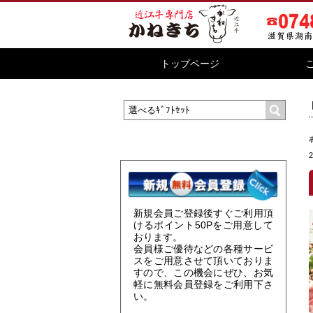
トップページ
新規会員ご登録後すぐご利用頂
けるポイント
50P
をご用意して
おります。
会員様ご優待などの各種サービ
スをご用意させて頂いておりま
すので、この機会にぜひ、お気
軽に無料会員登録をご利用下さ
い。