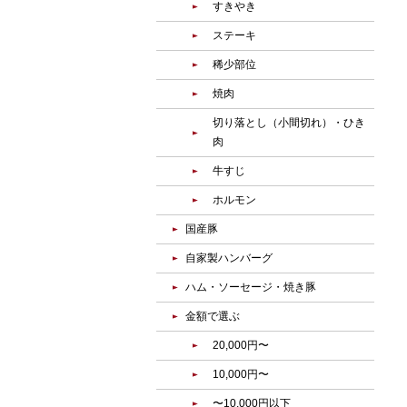
すきやき
ステーキ
稀少部位
焼肉
切り落とし（小間切れ）・ひき
肉
牛すじ
ホルモン
国産豚
自家製ハンバーグ
ハム・ソーセージ・焼き豚
金額で選ぶ
20,000円〜
10,000円〜
〜10,000円以下