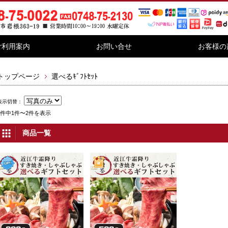
ご利用案内
お問い合せ
お客様の
トップページ
選べるｷﾞﾌﾄｾｯﾄ
表示切替：
2件中1件〜2件を表示
商品一覧