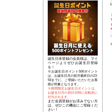
誕生日未登録の会員様は、マイ
ページよりぜひお誕生日登録
を！
※お誕生日ポイント500ポイント
は、お誕生日月の前月最終日の23:
59までに、ご登録いただいたお客
様が対象となります。
※期間限定お誕生日ポイントは、
お誕生日月の初日10時に自動的に
付与されます。
まだ会員登録がお済みでない方
は、ぜひこの機会にご登録くだ
さい！