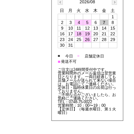
2026/08
日
月
火
水
木
金
土
1
2
3
4
5
6
7
8
9
10
11
12
13
14
15
16
17
18
19
20
21
22
23
24
25
26
27
28
29
30
31
■
■
今日
店舗定休日
■
発送不可
ご注文は24時間受付中です。
営業時間外のメール返信は翌営業
日となります。一両日経過しても
店舗メールが送られて来ない場合
は、お電話にてご連絡ください。
定休日・臨時休業日の出荷は行っ
ておりません。
ご不明な点がございましたら、お
気軽にご連絡ください。
TEL：0748-75-0022
営業時間：10：00〜19：00
【定休日】（毎週水曜日、第１火
曜日）