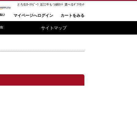
とろ生ﾛｰｽﾄﾋﾞｰﾌ
近江牛もつ鍋ｾｯﾄ
選べるｷﾞﾌﾄｾｯﾄ
マイページへログイン
カートをみる
声
サイトマップ