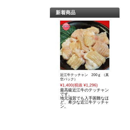
新着商品
近江牛テッチャン 200ｇ （真
空パック）
¥1,400
(税抜 ¥1,296)
最高級近江牛のテッチャン
です。
地元滋賀でも入手困難なほ
ど、希少な近江牛テッチャ
ン。