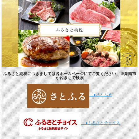
ふるさと納税につきましては各ホームページにてご覧ください。※湖南市
かねきちで検索
●さとふる
●ふるさとチョイス