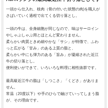
ふわっと広がる「甘み」のある上質の脂と、柔らかい中
にも弾力のある「旨み」が、凝縮された近江牛切り落と
一頭から仕入れ、枝肉（骨の付いた状態の肉)を職人が
し。
さばいていく過程で出てくる切り落とし。
色んな料理に相性抜群です。
一頭の牛は、全身細胞が同じなので、味はサーロイン
やしゃぶしゃぶ用とほとんど変わりません。
最高級近江牛の脂は「しつこさ」「くどさ」がありませ
ん。
柔らかい肉質ときめ細やかな「サシ」が特徴で、ふわ
っと広がる「甘み」のある上質の脂と、
常温（20度以下）や手のひらで融けていってしまう脂
柔らかい中にも弾力のある「旨み」が凝縮された近江
が、その理由です。
牛の切り落とし。
便利使いができて、いろいろな料理に相性抜群です。
【配送会社】ヤマト運輸冷凍便でお届け
最高級近江牛の脂は「しつこさ」「くどさ」がありま
【賞味期限】冷凍保存で出荷日より30日間
せん。
常温（20度以下）や手のひらで融けていってしまう脂
が、その理由です。