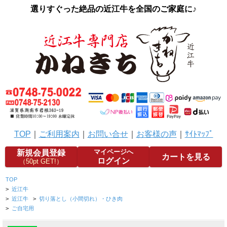
選りすぐった絶品の近江牛を全国のご家庭に♪
TOP
｜
ご利用案内
｜
お問い合せ
｜
お客様の声
｜
ｻｲﾄﾏｯﾌﾟ
マイページへ
新規会員登録
カートを見る
ログイン
（50pt GET!）
TOP
>
近江牛
>
近江牛
>
切り落とし（小間切れ）・ひき肉
>
ご自宅用