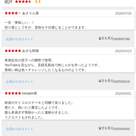
総評:
4.4
あさりん様
2026/07/25
一言「美味しい」！
切り落としですが、旨味を十分感じることができます。
お店からのコメント
2026/07/30
あすな郎様
2025/03/13
単身赴任の息子への贈答で使用。
YouTubeを見ながら、見様見真似で肉じゃがを作ったようです。
美味い肉は色々チャレンジしたくなるもののようです。
お店からのコメント
2025/03/16
kinopior様
2025/03/01
前述のサイコロステーキと同梱で送りました。
煮たり、焼いたり重宝したようです。
脂も多過ぎず美味かったと連絡がきました。
リクエストもされました。
お店からのコメント
2025/03/02