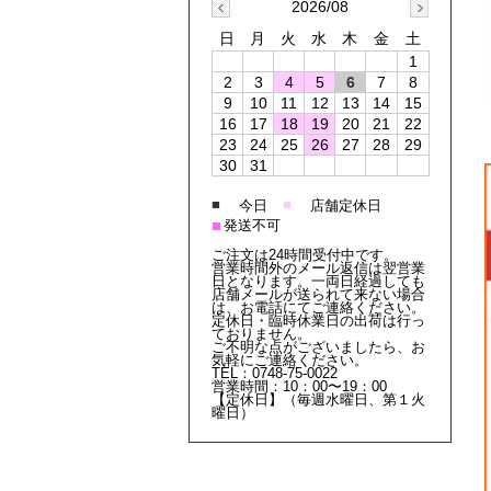
2026/08
日
月
火
水
木
金
土
1
2
3
4
5
6
7
8
9
10
11
12
13
14
15
16
17
18
19
20
21
22
23
24
25
26
27
28
29
30
31
■
■
今日
店舗定休日
■
発送不可
ご注文は24時間受付中です。
営業時間外のメール返信は翌営業
日となります。一両日経過しても
店舗メールが送られて来ない場合
は、お電話にてご連絡ください。
定休日・臨時休業日の出荷は行っ
ておりません。
ご不明な点がございましたら、お
気軽にご連絡ください。
TEL：0748-75-0022
営業時間：10：00〜19：00
【定休日】（毎週水曜日、第１火
曜日）