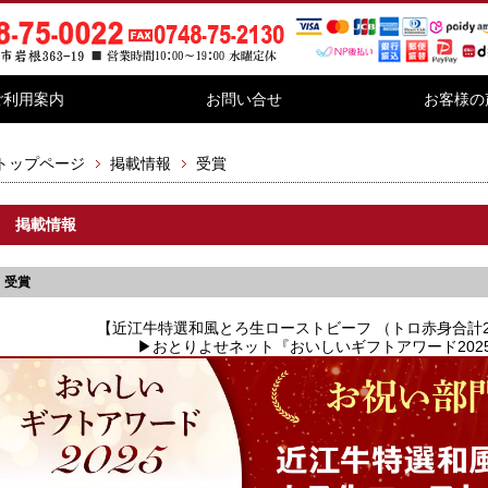
ご利用案内
お問い合せ
お客様の
トップページ
掲載情報
受賞
掲載情報
受賞
【近江牛特選和風とろ生ローストビーフ （トロ赤身合計2
▶おとりよせネット『おいしいギフトアワード202