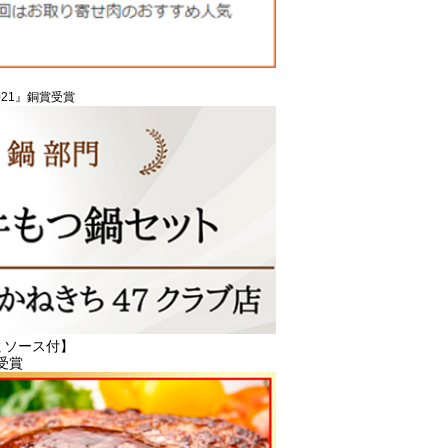
21』銅賞受賞
ｇソース付】
受賞