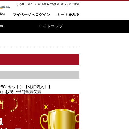
とろ生ﾛｰｽﾄﾋﾞｰﾌ
近江牛もつ鍋ｾｯﾄ
選べるｷﾞﾌﾄｾｯﾄ
マイページへログイン
カートをみる
声
サイトマップ
50gセット）【化粧箱入】】
5』お祝い部門金賞受賞