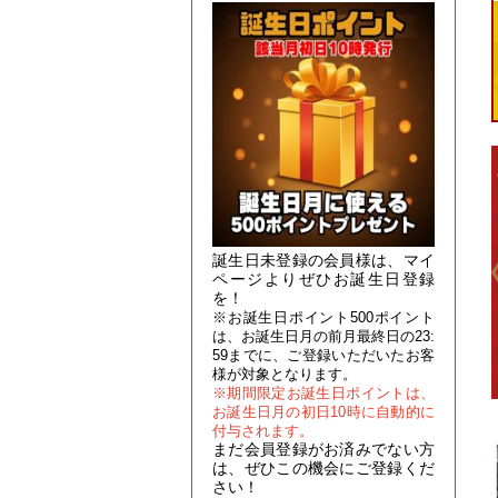
誕生日未登録の会員様は、マイ
ページよりぜひお誕生日登録
を！
※お誕生日ポイント500ポイント
は、お誕生日月の前月最終日の23:
59までに、ご登録いただいたお客
様が対象となります。
※期間限定お誕生日ポイントは、
お誕生日月の初日10時に自動的に
付与されます。
まだ会員登録がお済みでない方
は、ぜひこの機会にご登録くだ
さい！