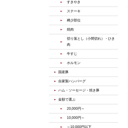
すきやき
ステーキ
稀少部位
焼肉
切り落とし（小間切れ）・ひき
肉
牛すじ
ホルモン
国産豚
自家製ハンバーグ
ハム・ソーセージ・焼き豚
金額で選ぶ
20,000円～
10,000円～
～10,000円以下