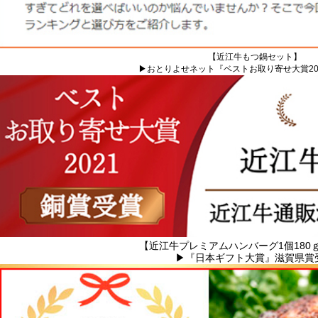
【近江牛もつ鍋セット】
▶おとりよせネット『ベストお取り寄せ大賞20
【近江牛プレミアムハンバーグ1個180
▶『
日本ギフト大賞』滋賀県賞