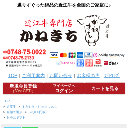
選りすぐった絶品の近江牛を全国のご家庭に♪
TOP
｜
ご利用案内
｜
お問い合せ
｜
お客様の声
｜
ｻｲﾄﾏｯﾌﾟ
マイページへ
新規会員登録
カートを見る
ログイン
（50pt GET!）
TOP
>
近江牛
>
すきやき・しゃぶしゃぶ
>
金額で選ぶ
>
～8,000円以下
>
お中元ギフト