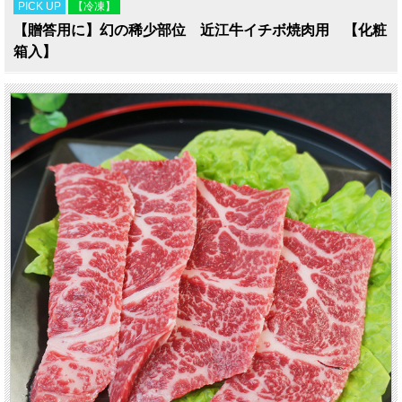
PICK UP
【冷凍】
【贈答用に】幻の稀少部位 近江牛イチボ焼肉用 【化粧
箱入】