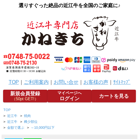
選りすぐった絶品の近江牛を全国のご家庭に♪
TOP
｜
ご利用案内
｜
お問い合せ
｜
お客様の声
｜
ｻｲﾄﾏｯﾌﾟ
マイページへ
新規会員登録
カートを見る
ログイン
（50pt GET!）
TOP
>
近江牛
>
焼肉
>
近江牛
>
稀少部位
>
金額で選ぶ
>
～10,000円以下