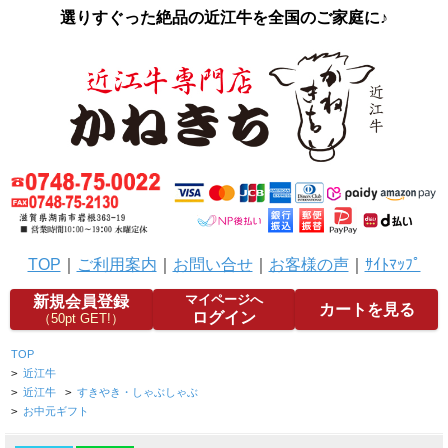
選りすぐった絶品の近江牛を全国のご家庭に♪
TOP
｜
ご利用案内
｜
お問い合せ
｜
お客様の声
｜
ｻｲﾄﾏｯﾌﾟ
マイページへ
新規会員登録
カートを見る
ログイン
（50pt GET!）
TOP
>
近江牛
>
近江牛
>
すきやき・しゃぶしゃぶ
>
お中元ギフト