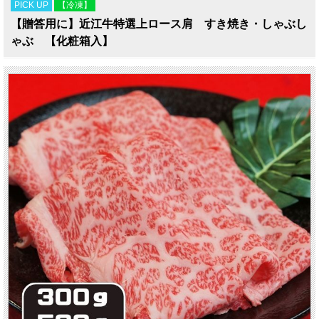
PICK UP
【冷凍】
【贈答用に】近江牛特選上ロース肩 すき焼き・しゃぶし
ゃぶ 【化粧箱入】