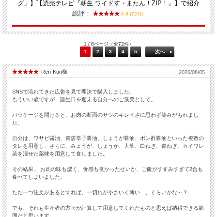
グ」】【読売テレビ『朝生 ワイドす・またん！ZIP！』】で紹介
総評：
4.9 (72件)
1 / 8ページ（全72件）
1
2
3
4
5
次へ
Ren-Kun様
2026/08/05
SNSで流れてきた広告を見て即決で購入しました。
もういい歳ですが、誕生日を迎える自分へのご褒美として。
パッケージを開けると、お肉の断面のサシのキレイさに思わず笑みがもれまし
た。
自分は、ワサビ醤油、青唐辛子醤油、しょうが醤油、ポン酢醤油といった複数の
タレを用意し、さらに、みょうが、しょうが、大葉、白ねぎ、青ねぎ、カイワレ
菜を混ぜた薬味を用意して食しました。
その結果,、お肉の味も濃く、食感も良かったせいか、ご飯がすすみすぎて2合も
食べてしまいました。
ただ一つ注文があるとすれば、一切れが小さいく薄い…、くらいかな～？
でも、それも生産者の方々が計算して用意してくれたものと思えば納得できる範
囲だと思います。