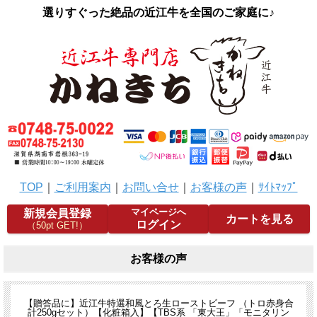
選りすぐった絶品の近江牛を全国のご家庭に♪
TOP
｜
ご利用案内
｜
お問い合せ
｜
お客様の声
｜
ｻｲﾄﾏｯﾌﾟ
マイページへ
新規会員登録
カートを見る
ログイン
（50pt GET!）
お客様の声
【贈答品に】近江牛特選和風とろ生ローストビーフ （トロ赤身合
計250gセット）【化粧箱入】【TBS系 「東大王」「モニタリン