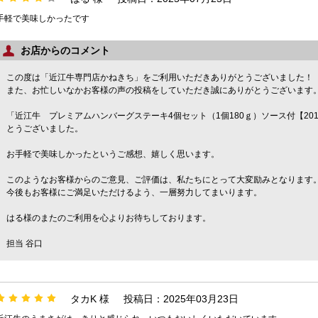
手軽で美味しかったです
お店からのコメント
この度は「近江牛専門店かねきち」をご利用いただきありがとうございました！
また、お忙しいなかお客様の声の投稿をしていただき誠にありがとうございます
「近江牛 プレミアムハンバーグステーキ4個セット（1個180ｇ）ソース付【2
とうございました。
お手軽で美味しかったというご感想、嬉しく思います。
このようなお客様からのご意見、ご評価は、私たちにとって大変励みとなります
今後もお客様にご満足いただけるよう、一層努力してまいります。
はる様のまたのご利用を心よりお待ちしております。
担当 谷口
タカK 様
投稿日：2025年03月23日