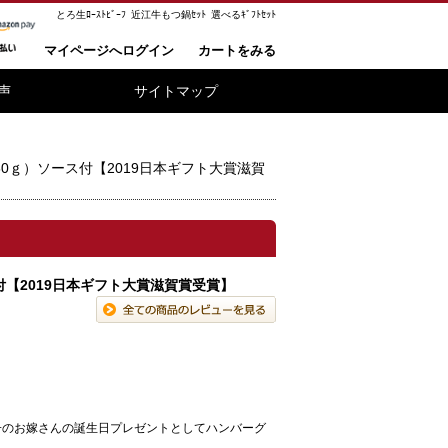
とろ生ﾛｰｽﾄﾋﾞｰﾌ
近江牛もつ鍋ｾｯﾄ
選べるｷﾞﾌﾄｾｯﾄ
マイページへログイン
カートをみる
声
サイトマップ
0ｇ）ソース付【2019日本ギフト大賞滋賀
付【2019日本ギフト大賞滋賀賞受賞】
子のお嫁さんの誕生日プレゼントとしてハンバーグ