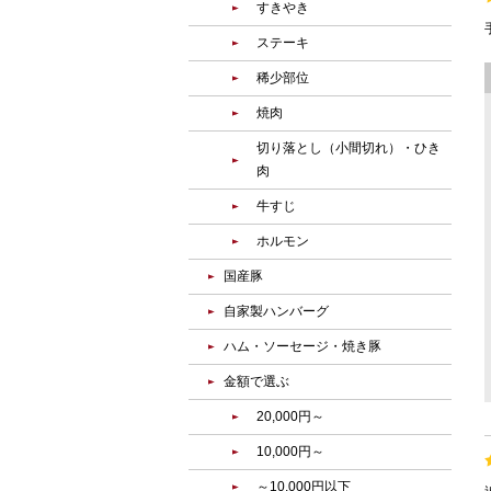
すきやき
ステーキ
稀少部位
焼肉
切り落とし（小間切れ）・ひき
肉
牛すじ
ホルモン
国産豚
自家製ハンバーグ
ハム・ソーセージ・焼き豚
金額で選ぶ
20,000円～
10,000円～
～10,000円以下