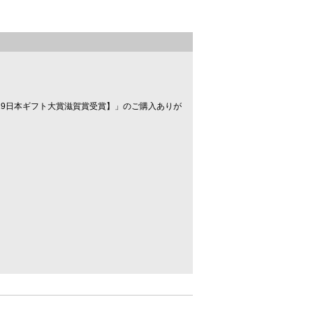
。
019日本ギフト大賞滋賀賞受賞】」のご購入ありが
。