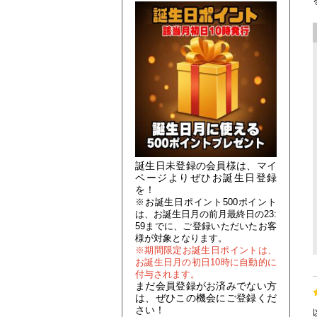
誕生日未登録の会員様は、マイ
ページよりぜひお誕生日登録
を！
※お誕生日ポイント500ポイント
は、お誕生日月の前月最終日の23:
59までに、ご登録いただいたお客
様が対象となります。
※期間限定お誕生日ポイントは、
お誕生日月の初日10時に自動的に
付与されます。
まだ会員登録がお済みでない方
は、ぜひこの機会にご登録くだ
さい！