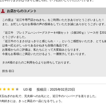
近江牛のうまさがはっきりと感じられ、いつもおいしくいただいています。
お店からのコメント
この度は「近江牛専門店かねきち」をご利用いただきありがとうございました！
また、お忙しいなかお客様の声の投稿をしていただき誠にありがとうございます
「近江牛 プレミアムハンバーグステーキ4個セット（1個180ｇ）ソース付【2
とうございました。
「近江牛のうまさがはっきりと感じられ・・」というご感想をいただき、とても嬉
は食べ応えがしっかりあるかねきち自慢の逸品です。
お客様からのご評価は、私たちにとって大変励みとなります。
今後もお客様にご満足いただけるよう、一層努力してまいります。
タカK様のまたのご利用を心よりお待ちしております。
担当 谷口
U3 様
投稿日：2025年02月23日
新玉ねぎのお礼で、兄夫婦へのお礼にと、近江牛のハンバーグを送りました。
牛肉好きには、きっと満足の一品になるでしょう。