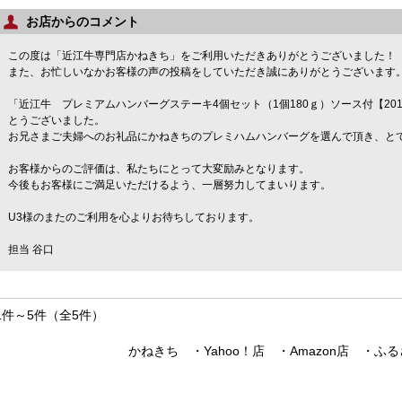
お店からのコメント
この度は「近江牛専門店かねきち」をご利用いただきありがとうございました！
また、お忙しいなかお客様の声の投稿をしていただき誠にありがとうございます
「近江牛 プレミアムハンバーグステーキ4個セット（1個180ｇ）ソース付【2
とうございました。
お兄さまご夫婦へのお礼品にかねきちのプレミハムハンバーグを選んで頂き、と
お客様からのご評価は、私たちにとって大変励みとなります。
今後もお客様にご満足いただけるよう、一層努力してまいります。
U3様のまたのご利用を心よりお待ちしております。
担当 谷口
1件～5件（全5件）
かねきち ・Yahoo！店 ・Amazon店 ・