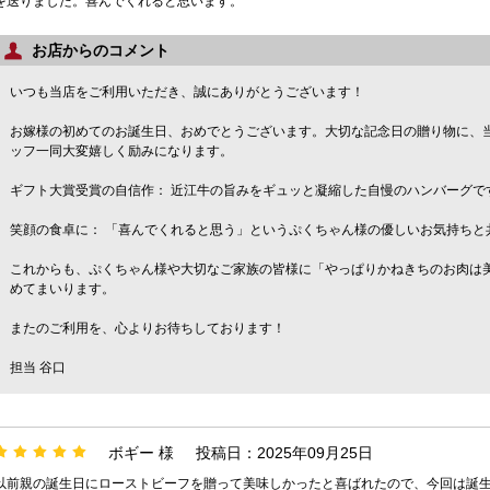
を送りました。喜んでくれると思います。
お店からのコメント
いつも当店をご利用いただき、誠にありがとうございます！
お嫁様の初めてのお誕生日、おめでとうございます。大切な記念日の贈り物に、
ッフ一同大変嬉しく励みになります。
ギフト大賞受賞の自信作： 近江牛の旨みをギュッと凝縮した自慢のハンバーグで
笑顔の食卓に： 「喜んでくれると思う」というぷくちゃん様の優しいお気持ちと
これからも、ぷくちゃん様や大切なご家族の皆様に「やっぱりかねきちのお肉は
めてまいります。
またのご利用を、心よりお待ちしております！
担当 谷口
ボギー 様
投稿日：2025年09月25日
以前親の誕生日にローストビーフを贈って美味しかったと喜ばれたので、今回は誕