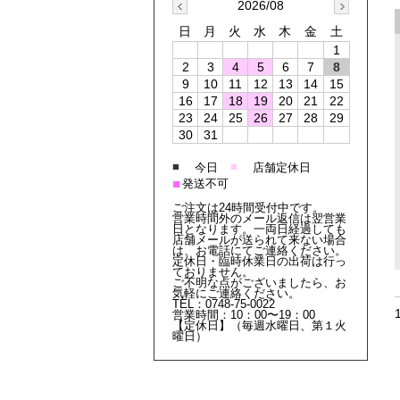
2026/08
日
月
火
水
木
金
土
1
2
3
4
5
6
7
8
9
10
11
12
13
14
15
16
17
18
19
20
21
22
23
24
25
26
27
28
29
30
31
■
■
今日
店舗定休日
■
発送不可
ご注文は24時間受付中です。
営業時間外のメール返信は翌営業
日となります。一両日経過しても
店舗メールが送られて来ない場合
は、お電話にてご連絡ください。
定休日・臨時休業日の出荷は行っ
ておりません。
ご不明な点がございましたら、お
気軽にご連絡ください。
TEL：0748-75-0022
営業時間：10：00〜19：00
【定休日】（毎週水曜日、第１火
曜日）