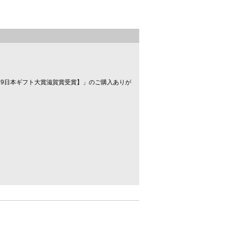
。
019日本ギフト大賞滋賀賞受賞】」のご購入ありが
。